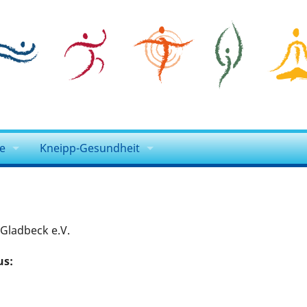
e
Kneipp-Gesundheit
dungen Kneipp-NRW
Sebastian Kneipp
Kneipp-Lehre
 Gladbeck e.V.
Kneipp-Visite
us:
 und Klönen
Gesundheit+
jekte
Kneipp für daheim