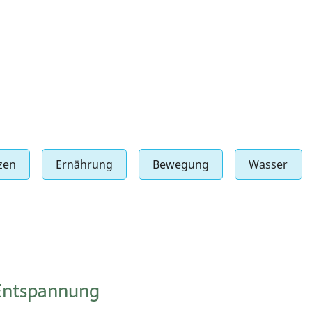
ops
ng
Gesundheitssport
ung
Weitere Bewegungsangebote
anzen
ordnung
Vorträge
zen
Ernährung
Bewegung
Wasser
Reisen und Tagesfahrten
 Entspannung