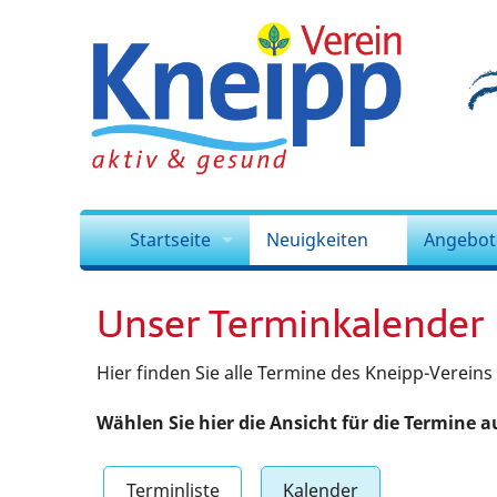
Startseite
Neuigkeiten
Angebot
Vorstand
Bildergalerie
Ausbil
Unser Terminkalender
Kursleitung
Archiv
Kinder
Hier finden Sie alle Termine des Kneipp-Vereins
Team
Kalender
Wasser
Wählen Sie hier die Ansicht für die Termine a
Offizielles
Spielen
Mitgliedschaft
Fotopro
Terminliste
Kalender