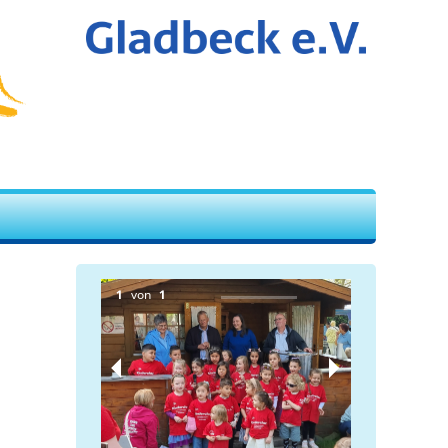
1
von
1