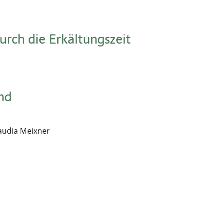
rch die Erkältungszeit
ind
laudia Meixner