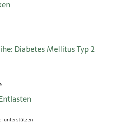
ken
t
he: Diabetes Mellitus Typ 2
e
 Entlasten
el unterstützen