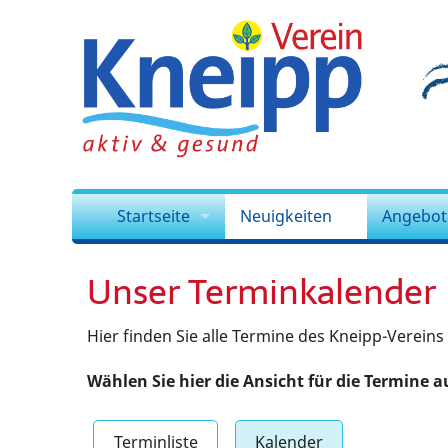
Startseite
Neuigkeiten
Angebot
Vorstand
Bildergalerie
Ausbil
Unser Terminkalender
Kursleitung
Archiv
Kinder
Hier finden Sie alle Termine des Kneipp-Vereins
Team
Kalender
Wasser
Wählen Sie hier die Ansicht für die Termine a
Offizielles
Spielen
Mitgliedschaft
Fotopro
Terminliste
Kalender