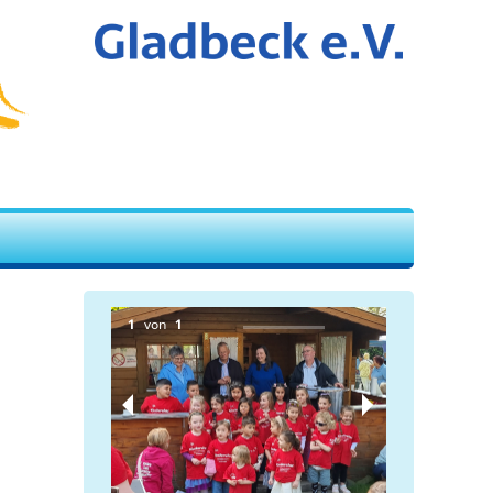
1
von
1