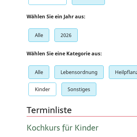
Worksh
Wählen Sie ein Jahr aus:
Bewegu
Alle
2026
Ernähr
Heilpfl
Wählen Sie eine Kategorie aus:
Lebens
Alle
Lebensordnung
Heilpflan
Kinder
Sonstiges
Terminliste
Kochkurs für Kinder