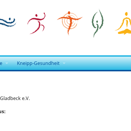
e
Kneipp-Gesundheit
dungen Kneipp-NRW
Sebastian Kneipp
Kneipp-Lehre
 Gladbeck e.V.
Kneipp-Visite
us:
 und Klönen
Gesundheit+
jekte
Kneipp für daheim