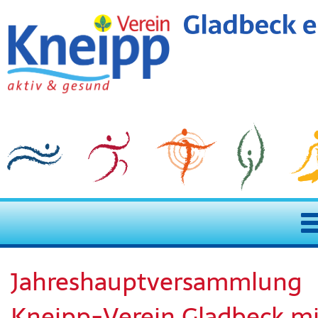
Startseite
Jahreshauptversammlung
Neuigkeiten
Kneipp-Verein Gladbeck mi