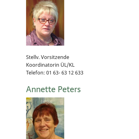
ops
ng
Gesundheitssport
ung
Weitere Bewegungsangebote
anzen
Stellv. Vorsitzende
Koordinatorin ÜL/KL
ordnung
Vorträge
Telefon: 01 63- 63 12 633
Reisen und Tagesfahrten
Annette Peters